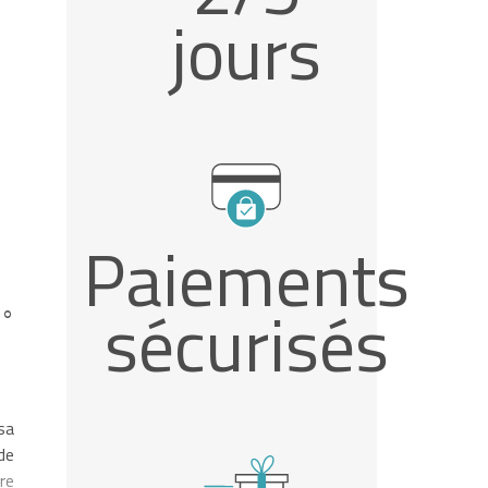
jours
Paiements
sécurisés
0°
sa
de
re