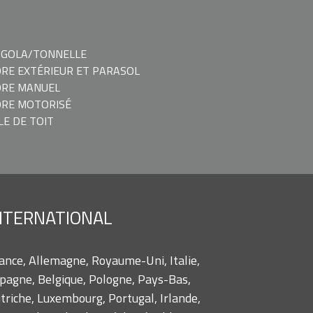
RGOLA/TONNELLE
RE EXTÉRIEUR ET PARASOL
ORE MANUEL
RE MOTORISÉ
LE DE TOIT
NTERNATIONAL
ance, Allemagne, Royaume-Uni, Italie,
pagne, Belgique, Pologne, Pays-Bas,
triche, Luxembourg, Portugal, Irlande,