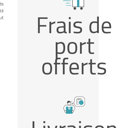
ds
té
Frais de
ut
port
offerts