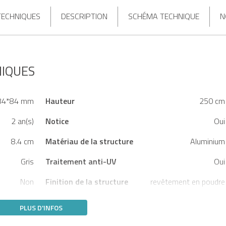
TECHNIQUES
DESCRIPTION
SCHÉMA TECHNIQUE
N
NIQUES
84*84 mm
Hauteur
250 cm
2 an(s)
Notice
Oui
8.4 cm
Matériau de la structure
Aluminium
Gris
Traitement anti-UV
Oui
Non
Finition de la structure
revêtement en poudre
PLUS D'INFOS