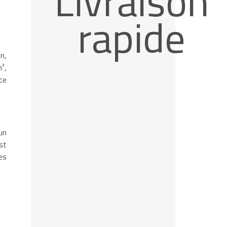
Livraison
rapide
n,
²,
ce
un
st
es