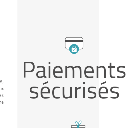
Paiements
sécurisés
A,
ux
es
ne