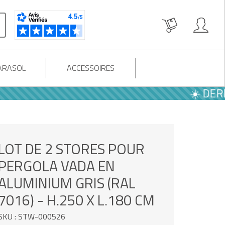
PARASOL
ACCESSOIRES
☀️ DERNIÈRES
LOT DE 2 STORES POUR
PERGOLA VADA EN
ALUMINIUM GRIS (RAL
7016) - H.250 X L.180 CM
SKU : STW-000526