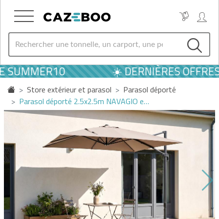
E SUMMER10
☀️ DERNIÈRES OFFRES D
Store extérieur et parasol
Parasol déporté
Parasol déporté 2.5x2.5m NAVAGIO e…