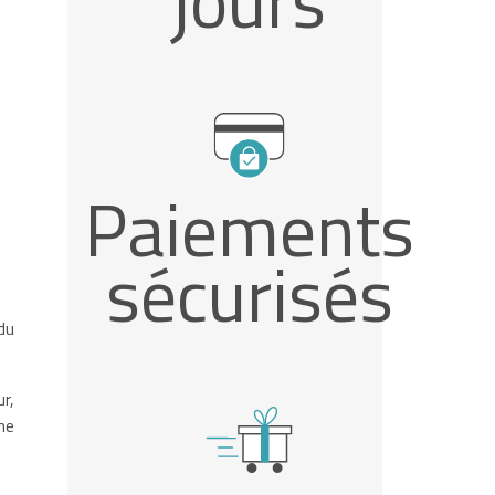
jours
Paiements
sécurisés
du
r,
ne