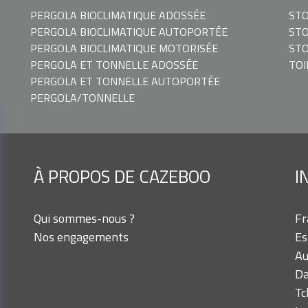
PERGOLA BIOCLIMATIQUE ADOSSÉE
STO
PERGOLA BIOCLIMATIQUE AUTOPORTÉE
ST
PERGOLA BIOCLIMATIQUE MOTORISÉE
STO
PERGOLA ET TONNELLE ADOSSÉE
TOI
PERGOLA ET TONNELLE AUTOPORTÉE
PERGOLA/TONNELLE
À PROPOS DE CAZEBOO
I
Qui sommes-nous ?
Fr
Nos engagements
Es
Au
Da
Tc