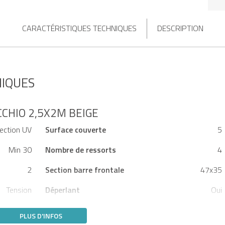
CARACTÉRISTIQUES TECHNIQUES
DESCRIPTION
NIQUES
CHIO 2,5X2M BEIGE
ection UV
Surface couverte
5
Min 30
Nombre de ressorts
4
2
Section barre frontale
47x35
Tension
Déperlant
Oui
PLUS D'INFOS