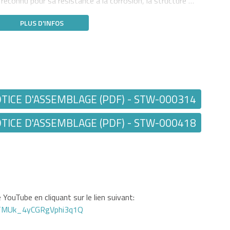
econnu pour sa résistance à la corrosion, la structure …
PLUS D'INFOS
ICE D'ASSEMBLAGE (PDF) - STW-000314
ICE D'ASSEMBLAGE (PDF) - STW-000418
YouTube en cliquant sur le lien suivant:
GTMUk_4yCGRgVphi3q1Q