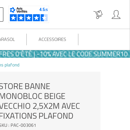
PARASOL
ACCESSOIRES
 D'ÉTÉ | -10% AVEC LE CODE SUMMER10
ns plafond
STORE BANNE
MONOBLOC BEIGE
VECCHIO 2,5X2M AVEC
FIXATIONS PLAFOND
SKU : PAC-003061