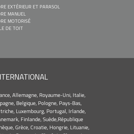
RE EXTÉRIEUR ET PARASOL
ORE MANUEL
RE MOTORISÉ
LE DE TOIT
NTERNATIONAL
ance, Allemagne, Royaume-Uni, Italie,
pagne, Belgique, Pologne, Pays-Bas,
triche, Luxembourg, Portugal, Irlande,
nemark, Finlande, Suède,République
hèque, Grèce, Croatie, Hongrie, Lituanie,