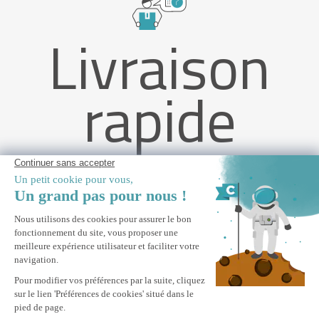
Livraison
rapide
Pergola bioclimatique motorisée 4x3m adossée AGOSTA
aluminium gris avec stores rétractables côté 4m
M'ALERTER
Informez-moi du retour en stock de ce produit.
Paiement Sécurisé