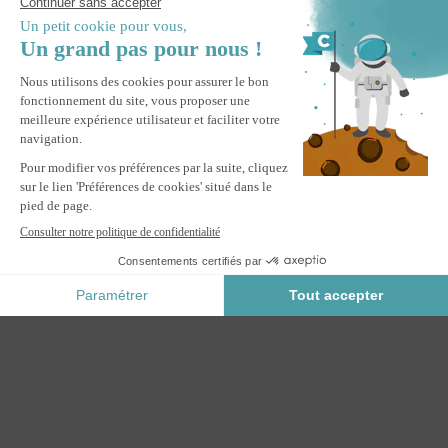
Pergola bioclimatique autoportée 3x3m PIANA aluminium
blanc avec 3 persiennes brise-vue
AJOUTER AU PANIER
Paiement Sécurisé