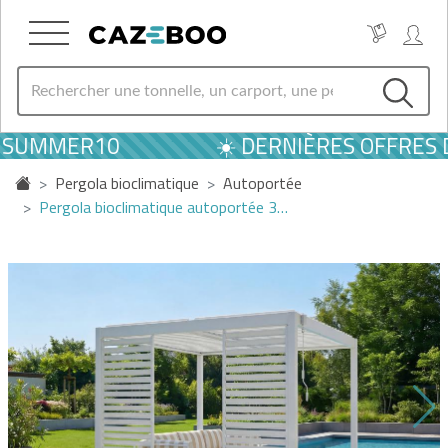
E SUMMER10
☀️ DERNIÈRES OFFRES D
Pergola bioclimatique
Autoportée
Pergola bioclimatique autoportée 3…