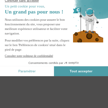
Pergola bioclimatique autoportée 3x3m PIANA aluminium
blanc avec 2 persiennes brise-vue
AJOUTER AU PANIER
Paiement Sécurisé