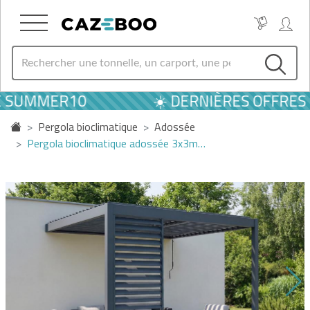
E SUMMER10
☀️ DERNIÈRES OFFRES D
Pergola bioclimatique
Adossée
Pergola bioclimatique adossée 3x3m…