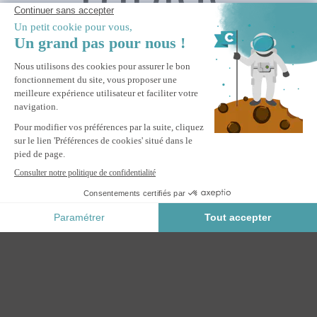
Pergola bioclimatique adossée 3x3m PIANA aluminium gris
avec 1 persienne brise-vue
M'ALERTER
Informez-moi du retour en stock de ce produit.
Paiement Sécurisé