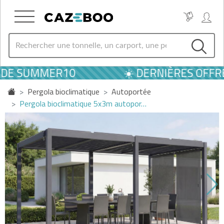
CODE SUMMER10
☀️ DERNIÈRES OFFRE
Pergola bioclimatique
Autoportée
Pergola bioclimatique 5x3m autopor…