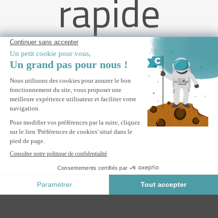
rapide
Pergola bioclimatique 5x3m autoportée AGOSTA aluminium
gris avec stores rétractables côté 3m
AJOUTER AU PANIER
Paiement Sécurisé