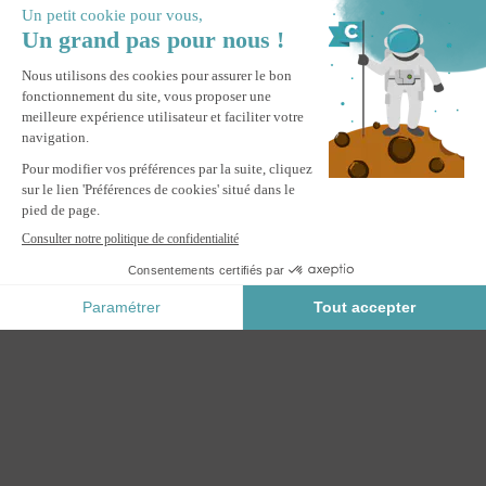
Pergola bioclimatique 4x3m adossée PIANA aluminium gris
avec stores rétractables côté 4m
M'ALERTER
Informez-moi du retour en stock de ce produit.
Paiement Sécurisé